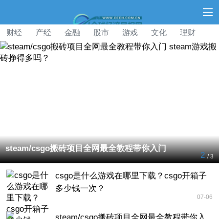
财经
产经
金融
股市
游戏
文化
理财
·
游戏
区域
人物
公共
旅游
收藏
美食
策略
csgo搬砖项目全网最全教程带你入门
CSGO搬砖
3
/ 3
csgo是什么游戏在哪里下载？csgo开箱子
多少钱一次？
07-06
steam/csgo搬砖项目全网最全教程带你入