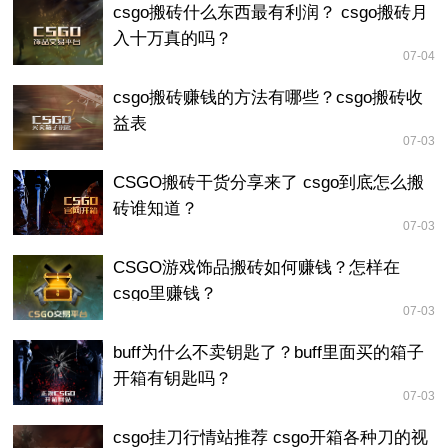
csgo搬砖什么东西最有利润？ csgo搬砖月
入十万真的吗？
07-04
csgo搬砖赚钱的方法有哪些？csgo搬砖收
益表
07-03
CSGO搬砖干货分享来了 csgo到底怎么搬
砖谁知道？
07-03
CSGO游戏饰品搬砖如何赚钱？怎样在
csgo里赚钱？
07-03
buff为什么不卖钥匙了？buff里面买的箱子
开箱有钥匙吗？
07-03
csgo挂刀行情站推荐 csgo开箱各种刀的视